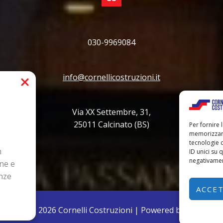
030-9969084
info@cornellicostruzioni.it
Via XX Settembre, 31,
25011 Calcinato (BS)
Per fornire 
memorizzare
tecnologie 
n
ID unici su 
negativament
ne e
enze
ACCE
pyright © 2026 Cornelli Costruzioni | Powered by
infogest.