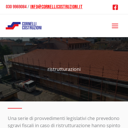
Vai
030 9969084
/
info@cornellicostruzioni.it
al
contenuto
ristrutturazioni
Una serie di provvedimenti legislativi che prevedono
sgravi fiscali in caso di ristrutturazione hanno spinto